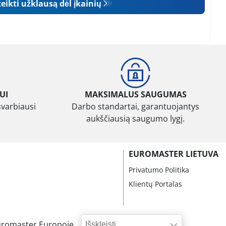
eikti užklausą dėl įkainių
UI
MAKSIMALUS SAUGUMAS
svarbiausi
Darbo standartai, garantuojantys
aukščiausią saugumo lygį.
EUROMASTER LIETUVA
Privatumo Politika
Klientų Portalas
uromaster Europoje
Išskleisti