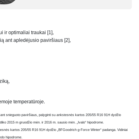
ir optimaliai traukai [1],
 ant apledėjusio paviršiaus [2],
ziką,
emoje temperatūroje.
s ant snieguoto paviršiaus, palyginti su ankstesnės kartos 205/55 R16 91H dydžio
tliko 2015 m gruodžio mėn. ir 2016 m. sausio mėn. „Ivalo“ hipodrome.
kstesnės kartos 205/55 R16 91H dydžio „BFGoodrich g-Force Winter“ padanga. Vidiniai
ledo hipodrome.