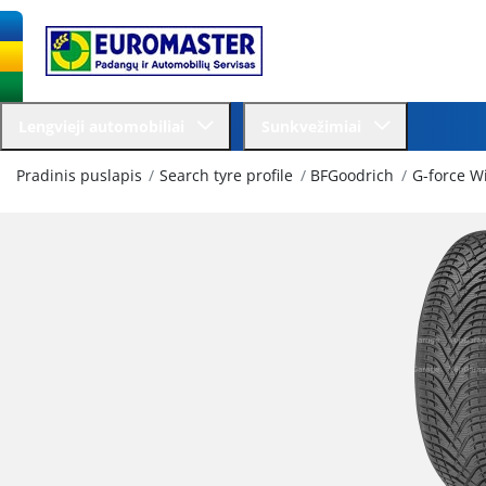
Lengvieji automobiliai
Sunkvežimiai
Pradinis puslapis
Search tyre profile
BFGoodrich
G-force W