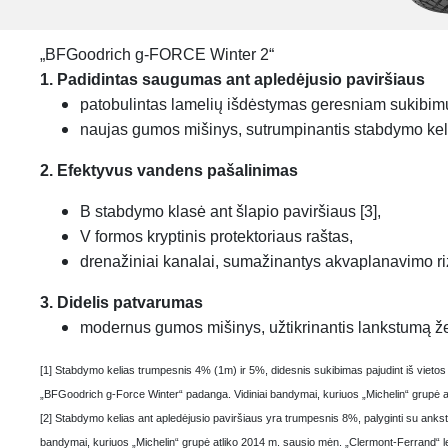
„BFGoodrich g-FORCE Winter 2“
1. Padidintas saugumas ant apledėjusio paviršiaus
patobulintas lamelių išdėstymas geresniam sukibimui 
naujas gumos mišinys, sutrumpinantis stabdymo kelią
2. Efektyvus vandens pašalinimas
B stabdymo klasė ant šlapio paviršiaus [3],
V formos kryptinis protektoriaus raštas,
drenažiniai kanalai, sumažinantys akvaplanavimo ri
3. Didelis patvarumas
modernus gumos mišinys, užtikrinantis lankstumą ž
[1] Stabdymo kelias trumpesnis 4% (1m) ir 5%, didesnis sukibimas pajudint iš vieto
„BFGoodrich g-Force Winter“ padanga. Vidiniai bandymai, kuriuos „Michelin“ grupė a
[2] Stabdymo kelias ant apledėjusio paviršiaus yra trumpesnis 8%, palyginti su an
bandymai, kuriuos „Michelin“ grupė atliko 2014 m. sausio mėn. „Clermont-Ferrand“ 