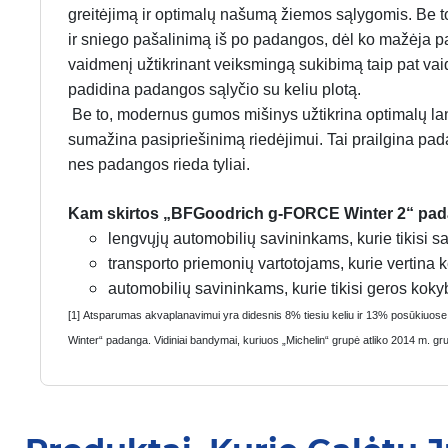
greitėjimą ir optimalų našumą žiemos sąlygomis. Be to
ir sniego pašalinimą iš po padangos, dėl ko mažėja p
vaidmenį užtikrinant veiksmingą sukibimą taip pat vaidi
padidina padangos sąlyčio su keliu plotą.
Be to, modernus gumos mišinys užtikrina optimalų la
sumažina pasipriešinimą riedėjimui. Tai prailgina pada
nes padangos rieda tyliai.
Kam skirtos „BFGoodrich g-FORCE Winter 2“ pa
lengvųjų automobilių savininkams, kurie tikisi 
transporto priemonių vartotojams, kurie vertina 
automobilių savininkams, kurie tikisi geros koky
[1] Atsparumas akvaplanavimui yra didesnis 8% tiesiu keliu ir 13% posūkiuos
Winter“ padanga. Vidiniai bandymai, kuriuos „Michelin“ grupė atliko 2014 m. gr