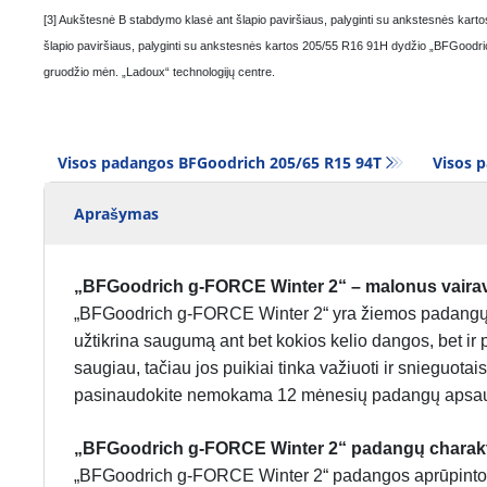
[3] Aukštesnė B stabdymo klasė ant šlapio paviršiaus, palyginti su ankstesnės ka
šlapio paviršiaus, palyginti su ankstesnės kartos 205/55 R16 91H dydžio „BFGoodric
gruodžio mėn. „Ladoux“ technologijų centre.
Visos padangos BFGoodrich 205/65 R15 94T
Visos p
Aprašymas
„BFGoodrich g-FORCE Winter 2“ – malonus vaira
„BFGoodrich g-FORCE Winter 2“ yra žiemos padangų m
užtikrina saugumą ant bet kokios kelio dangos, bet ir 
saugiau, tačiau jos puikiai tinka važiuoti ir snieguota
pasinaudokite nemokama 12 mėnesių padangų apsa
„BFGoodrich g-FORCE Winter 2“ padangų charakt
„BFGoodrich g-FORCE Winter 2“ padangos aprūpintos kr