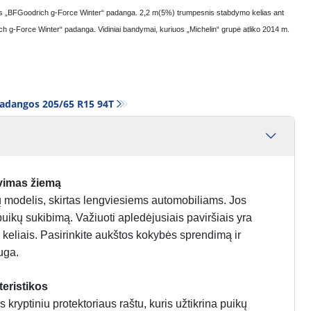
rtos „BFGoodrich g-Force Winter“ padanga. 2,2 m(5%) trumpesnis stabdymo kelias ant
h g-Force Winter“ padanga. Vidiniai bandymai, kuriuos „Michelin“ grupė atliko 2014 m.
adangos‎ 205/65 R15 94T
vimas žiemą
odelis, skirtas lengviesiems automobiliams. Jos
puikų sukibimą. Važiuoti apledėjusiais paviršiais yra
is keliais. Pasirinkite aukštos kokybės sprendimą ir
uga.
eristikos
yptiniu protektoriaus raštu, kuris užtikrina puikų