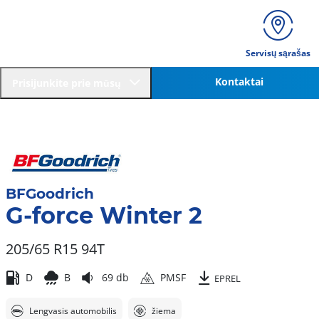
Servisų sąrašas
Kontaktai
Prisijunkite prie mūsų
BFGoodrich
G-force Winter 2
205/65 R15 94T
D
B
69 db
PMSF
EPREL
Lengvasis automobilis
žiema