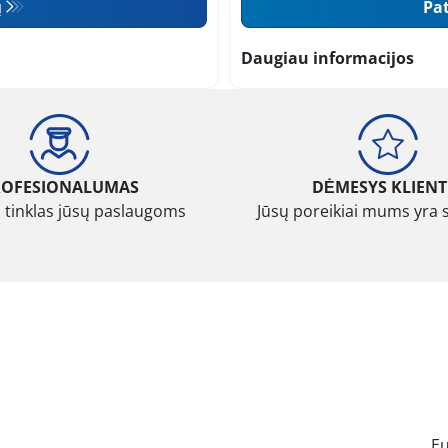
ų
Pat
Daugiau informacijos
ROFESIONALUMAS
DĖMESYS KLIENT
 tinklas jūsų paslaugoms
Jūsų poreikiai mums yra 
E