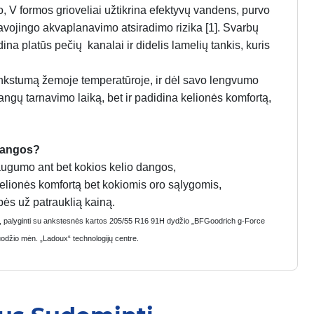
, V formos grioveliai užtikrina efektyvų vandens, purvo
avojingo akvaplanavimo atsiradimo rizika [1]. Svarbų
na platūs pečių kanalai ir didelis lamelių tankis, kuris
nkstumą žemoje temperatūroje, ir dėl savo lengvumo
ngų tarnavimo laiką, bet ir padidina kelionės komfortą,
dangos?
saugumo ant bet kokios kelio dangos,
kelionės komfortą bet kokiomis oro sąlygomis,
bės už patrauklią kainą.
e, palyginti su ankstesnės kartos 205/55 R16 91H dydžio „BFGoodrich g-Force
uodžio mėn. „Ladoux“ technologijų centre.