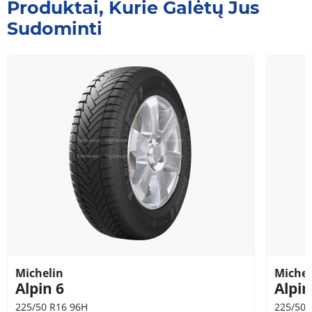
Produktai, Kurie Galėtų Jus
Sudominti
Michelin
Michel
Alpin 6
Alpin
225/50 R16 96H
225/50 