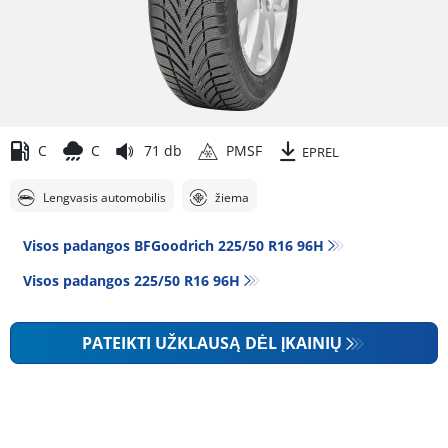
C
C
71 db
PMSF
EPREL
Lengvasis automobilis
žiema
Visos padangos BFGoodrich 225/50 R16 96H
Visos padangos‎ 225/50 R16 96H
PATEIKTI UŽKLAUSĄ DĖL ĮKAINIŲ