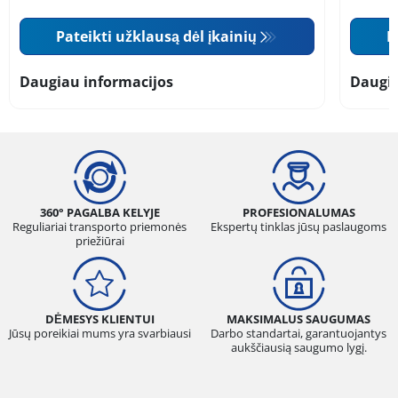
Pateikti užklausą dėl įkainių
P
Daugiau informacijos
Daugia
360° PAGALBA KELYJE
PROFESIONALUMAS
Reguliariai transporto priemonės
Ekspertų tinklas jūsų paslaugoms
priežiūrai
DĖMESYS KLIENTUI
MAKSIMALUS SAUGUMAS
Jūsų poreikiai mums yra svarbiausi
Darbo standartai, garantuojantys
aukščiausią saugumo lygį.