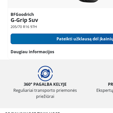
BFGoodrich
G-Grip Suv
205/70 R16 97H
Pateikti užklausą dėl įkaini
Daugiau informacijos
360° PAGALBA KELYJE
P
Reguliariai transporto priemonės
Ekspertų
priežiūrai