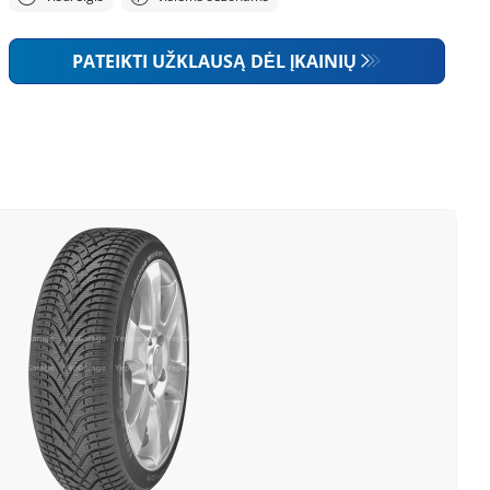
PATEIKTI UŽKLAUSĄ DĖL ĮKAINIŲ