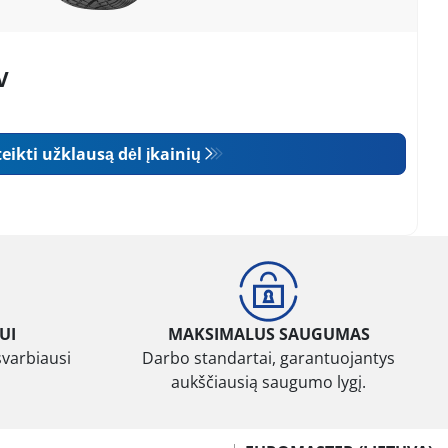
V
eikti užklausą dėl įkainių
UI
MAKSIMALUS SAUGUMAS
svarbiausi
Darbo standartai, garantuojantys
aukščiausią saugumo lygį.