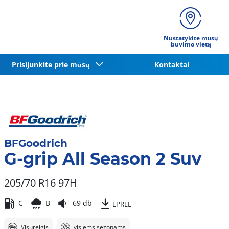
Nustatykite mūsų
buvimo vietą
Prisijunkite prie mūsų
Kontaktai
BFGoodrich
G-grip All Season 2 Suv
205/70 R16 97H
C
B
69 db
EPREL
Visureigis
visiems sezonams