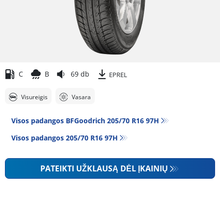
C
B
69 db
EPREL
Visureigis
Vasara
Visos padangos BFGoodrich 205/70 R16 97H
Visos padangos‎ 205/70 R16 97H
PATEIKTI UŽKLAUSĄ DĖL ĮKAINIŲ