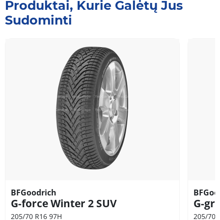
Produktai, Kurie Galėtų Jus
Sudominti
BFGoodrich
BFGoo
G-force Winter 2 SUV
G-gri
205/70 R16 97H
205/70 