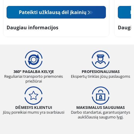
Pateikti užklausą dėl įkainių
P
Daugiau informacijos
Daugia
360° PAGALBA KELYJE
PROFESIONALUMAS
Reguliariai transporto priemonės
Ekspertų tinklas jūsų paslaugoms
priežiūrai
DĖMESYS KLIENTUI
MAKSIMALUS SAUGUMAS
Jūsų poreikiai mums yra svarbiausi
Darbo standartai, garantuojantys
aukščiausią saugumo lygį.