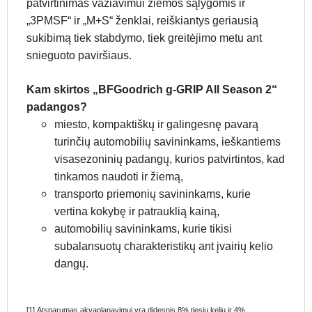
patvirtinimas važiavimui žiemos sąlygomis ir
„3PMSF“ ir „M+S“ ženklai, reiškiantys geriausią
sukibimą tiek stabdymo, tiek greitėjimo metu ant
snieguoto paviršiaus.
Kam skirtos „BFGoodrich g-GRIP All Season 2“
padangos?
miesto, kompaktiškų ir galingesnę pavarą
turinčių automobilių savininkams, ieškantiems
visasezoninių padangų, kurios patvirtintos, kad
tinkamos naudoti ir žiemą,
transporto priemonių savininkams, kurie
vertina kokybę ir patrauklią kainą,
automobilių savininkams, kurie tikisi
subalansuotų charakteristikų ant įvairių kelio
dangų.
[1] Atsparumas akvaplanavimui yra didesnis 8% tiesiu keliu ir 4%