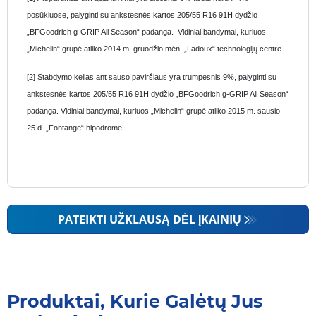
posūkiuose, palyginti su ankstesnės kartos 205/55 R16 91H dydžio
„BFGoodrich g-GRIP All Season“ padanga. Vidiniai bandymai, kuriuos
„Michelin“ grupė atliko 2014 m. gruodžio mėn. „Ladoux“ technologijų centre.
[2] Stabdymo kelias ant sauso paviršiaus yra trumpesnis 9%, palyginti su
ankstesnės kartos 205/55 R16 91H dydžio „BFGoodrich g-GRIP All Season“
padanga. Vidiniai bandymai, kuriuos „Michelin“ grupė atliko 2015 m. sausio
25 d. „Fontange“ hipodrome.
PATEIKTI UŽKLAUSĄ DĖL ĮKAINIŲ
Produktai, Kurie Galėtų Jus