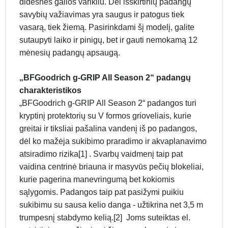
didesnės galios varikliu. Dėl išskirtinių padangų
savybių važiavimas yra saugus ir patogus tiek
vasarą, tiek žiemą. Pasirinkdami šį modelį, galite
sutaupyti laiko ir pinigų, bet ir gauti nemokamą 12
mėnesių padangų apsaugą.
„BFGoodrich g-GRIP All Season 2“ padangų
charakteristikos
„BFGoodrich g-GRIP All Season 2“ padangos turi
kryptinį protektorių su V formos grioveliais, kurie
greitai ir tiksliai pašalina vandenį iš po padangos,
dėl ko mažėja sukibimo praradimo ir akvaplanavimo
atsiradimo rizika[1] . Svarbų vaidmenį taip pat
vaidina centrinė briauna ir masyvūs pečių blokeliai,
kurie pagerina manevringumą bet kokiomis
sąlygomis. Padangos taip pat pasižymi puikiu
sukibimu su sausa kelio danga - užtikrina net 3,5 m
trumpesnį stabdymo kelią.[2] Joms suteiktas el.