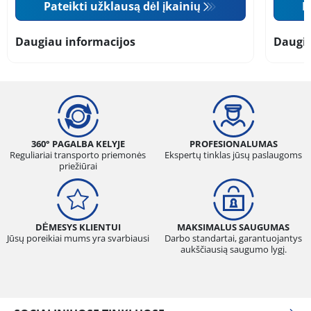
Pateikti užklausą dėl įkainių
P
Daugiau informacijos
Daugia
360° PAGALBA KELYJE
PROFESIONALUMAS
Reguliariai transporto priemonės
Ekspertų tinklas jūsų paslaugoms
priežiūrai
DĖMESYS KLIENTUI
MAKSIMALUS SAUGUMAS
Jūsų poreikiai mums yra svarbiausi
Darbo standartai, garantuojantys
aukščiausią saugumo lygį.