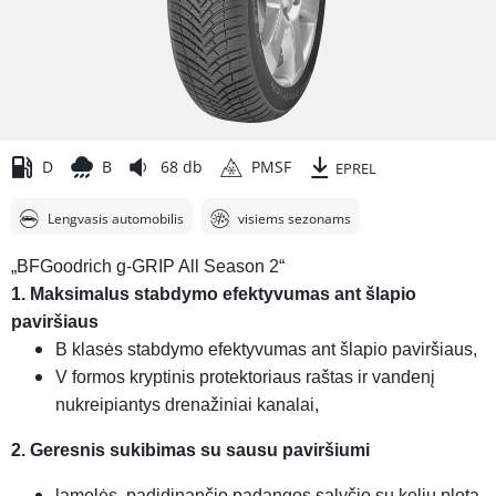
D
B
68 db
PMSF
EPREL
Lengvasis automobilis
visiems sezonams
„BFGoodrich g-GRIP All Season 2“
1. Maksimalus stabdymo efektyvumas ant šlapio
paviršiaus
B klasės stabdymo efektyvumas ant šlapio paviršiaus,
V formos kryptinis protektoriaus raštas ir vandenį
nukreipiantys drenažiniai kanalai,
2. Geresnis sukibimas su sausu paviršiumi
lamelės, padidinančio padangos sąlyčio su keliu plotą,