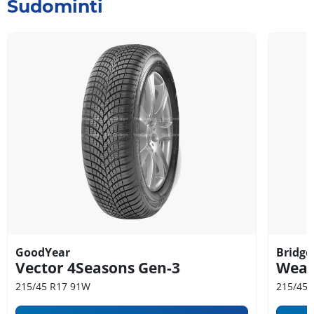
Sudominti
GoodYear
Bridge
Vector 4Seasons Gen-3
Weat
215/45 R17 91W
215/45 