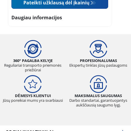
Pateikti užklausą dėl įkainių
Daugiau informacijos
360° PAGALBA KELYJE
PROFESIONALUMAS
Reguliariai transporto priemonės
Ekspertų tinklas jūsų paslaugoms
priežiūrai
DĖMESYS KLIENTUI
MAKSIMALUS SAUGUMAS
Jūsų poreikiai mums yra svarbiausi
Darbo standartai, garantuojantys
aukščiausią saugumo lygį.