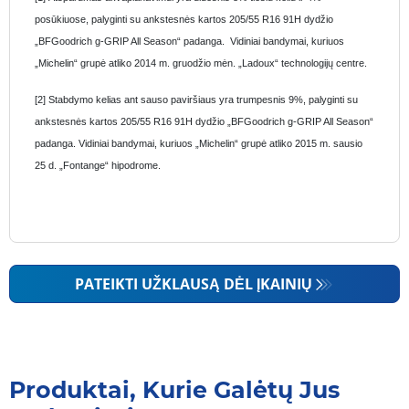
posūkiuose, palyginti su ankstesnės kartos 205/55 R16 91H dydžio
„BFGoodrich g-GRIP All Season“ padanga. Vidiniai bandymai, kuriuos
„Michelin“ grupė atliko 2014 m. gruodžio mėn. „Ladoux“ technologijų centre.
[2] Stabdymo kelias ant sauso paviršiaus yra trumpesnis 9%, palyginti su
ankstesnės kartos 205/55 R16 91H dydžio „BFGoodrich g-GRIP All Season“
padanga. Vidiniai bandymai, kuriuos „Michelin“ grupė atliko 2015 m. sausio
25 d. „Fontange“ hipodrome.
PATEIKTI UŽKLAUSĄ DĖL ĮKAINIŲ
Produktai, Kurie Galėtų Jus