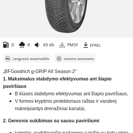
D
B
69 db
PMSF
EPREL
Lengvasis automobilis
visiems sezonams
„BFGoodrich g-GRIP All Season 2“
1. Maksimalus stabdymo efektyvumas ant šlapio
paviršiaus
B klasės stabdymo efektyvumas ant šlapio paviršiaus,
V formos kryptinis protektoriaus raštas ir vandenį
nukreipiantys drenažiniai kanalai,
2. Geresnis sukibimas su sausu paviršiumi
lamelės, padidinančio padangos sąlyčio su keliu plotą,