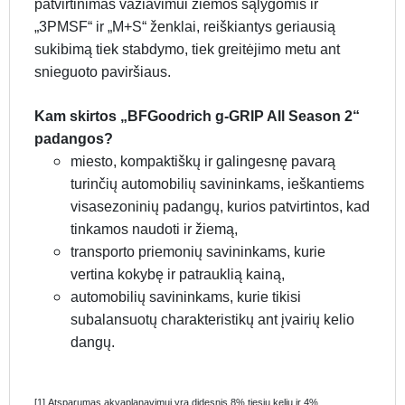
patvirtinimas važiavimui žiemos sąlygomis ir
„3PMSF“ ir „M+S“ ženklai, reiškiantys geriausią
sukibimą tiek stabdymo, tiek greitėjimo metu ant
snieguoto paviršiaus.
Kam skirtos „BFGoodrich g-GRIP All Season 2“
padangos?
miesto, kompaktiškų ir galingesnę pavarą
turinčių automobilių savininkams, ieškantiems
visasezoninių padangų, kurios patvirtintos, kad
tinkamos naudoti ir žiemą,
transporto priemonių savininkams, kurie
vertina kokybę ir patrauklią kainą,
automobilių savininkams, kurie tikisi
subalansuotų charakteristikų ant įvairių kelio
dangų.
[1] Atsparumas akvaplanavimui yra didesnis 8% tiesiu keliu ir 4%