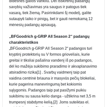
didesnės galios varikliu. Dėl išskirtinių padangų
savybių važiavimas yra saugus ir patogus tiek
vasarą, tiek žiemą. Pasirinkdami šį modelį, galite
sutaupyti laiko ir pinigų, bet ir gauti nemokamą 12
mėnesių padangų apsaugą.
„BFGoodrich g-GRIP All Season 2“ padangų
charakteristikos
„BFGoodrich g-GRIP All Season 2“ padangos turi
kryptinį protektorių su V formos grioveliais, kurie
greitai ir tiksliai pašalina vandenį iš po padangos,
dėl ko mažėja sukibimo praradimo ir akvaplanavimo
atsiradimo rizika[1] . Svarbų vaidmenį taip pat
vaidina centrinė briauna ir masyvūs pečių blokeliai,
kurie pagerina manevringumą bet kokiomis
sąlygomis. Padangos taip pat pasižymi puikiu
sukibimu su sausa kelio danga - užtikrina net 3,5 m
trumpesnį stabdymo kelią.[2] Joms suteiktas el.