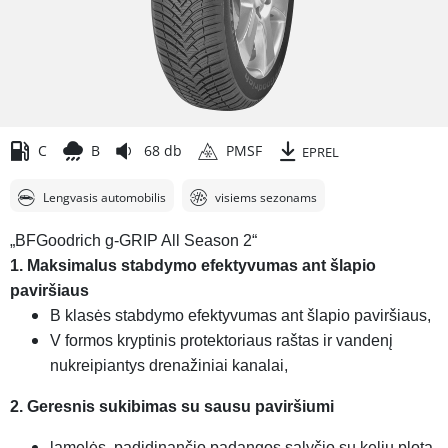
C
B
68 db
PMSF
EPREL
Lengvasis automobilis
visiems sezonams
„BFGoodrich g-GRIP All Season 2“
1. Maksimalus stabdymo efektyvumas ant šlapio
paviršiaus
B klasės stabdymo efektyvumas ant šlapio paviršiaus,
V formos kryptinis protektoriaus raštas ir vandenį
nukreipiantys drenažiniai kanalai,
2. Geresnis sukibimas su sausu paviršiumi
lamelės, padidinančio padangos sąlyčio su keliu plotą,