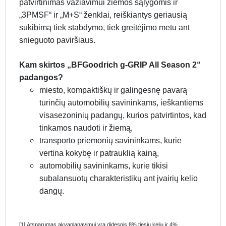
patvirtinimas važiavimui žiemos sąlygomis ir
„3PMSF“ ir „M+S“ ženklai, reiškiantys geriausią
sukibimą tiek stabdymo, tiek greitėjimo metu ant
snieguoto paviršiaus.
Kam skirtos „BFGoodrich g-GRIP All Season 2“
padangos?
miesto, kompaktiškų ir galingesnę pavarą
turinčių automobilių savininkams, ieškantiems
visasezoninių padangų, kurios patvirtintos, kad
tinkamos naudoti ir žiemą,
transporto priemonių savininkams, kurie
vertina kokybę ir patrauklią kainą,
automobilių savininkams, kurie tikisi
subalansuotų charakteristikų ant įvairių kelio
dangų.
[1] Atsparumas akvaplanavimui yra didesnis 8% tiesiu keliu ir 4%