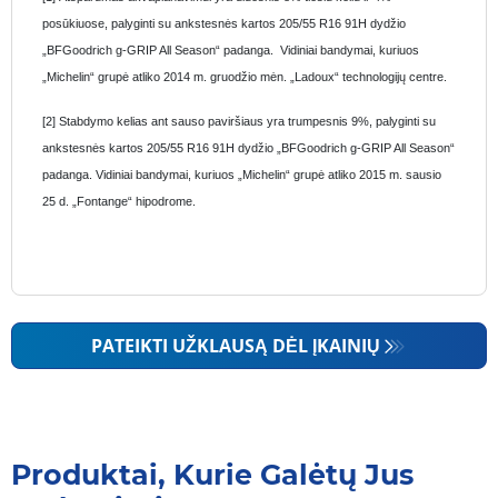
posūkiuose, palyginti su ankstesnės kartos 205/55 R16 91H dydžio
„BFGoodrich g-GRIP All Season“ padanga. Vidiniai bandymai, kuriuos
„Michelin“ grupė atliko 2014 m. gruodžio mėn. „Ladoux“ technologijų centre.
[2] Stabdymo kelias ant sauso paviršiaus yra trumpesnis 9%, palyginti su
ankstesnės kartos 205/55 R16 91H dydžio „BFGoodrich g-GRIP All Season“
padanga. Vidiniai bandymai, kuriuos „Michelin“ grupė atliko 2015 m. sausio
25 d. „Fontange“ hipodrome.
PATEIKTI UŽKLAUSĄ DĖL ĮKAINIŲ
Produktai, Kurie Galėtų Jus