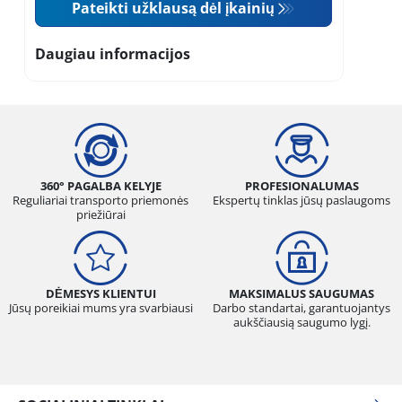
Pateikti užklausą dėl įkainių
Daugiau informacijos
360° PAGALBA KELYJE
PROFESIONALUMAS
Reguliariai transporto priemonės
Ekspertų tinklas jūsų paslaugoms
priežiūrai
DĖMESYS KLIENTUI
MAKSIMALUS SAUGUMAS
Jūsų poreikiai mums yra svarbiausi
Darbo standartai, garantuojantys
aukščiausią saugumo lygį.