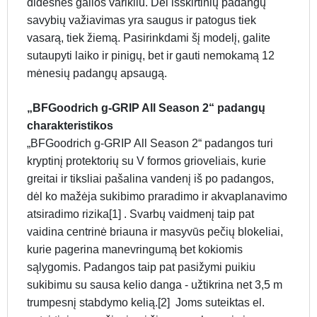
didesnės galios varikliu. Dėl išskirtinių padangų
savybių važiavimas yra saugus ir patogus tiek
vasarą, tiek žiemą. Pasirinkdami šį modelį, galite
sutaupyti laiko ir pinigų, bet ir gauti nemokamą 12
mėnesių padangų apsaugą.
„BFGoodrich g-GRIP All Season 2“ padangų
charakteristikos
„BFGoodrich g-GRIP All Season 2“ padangos turi
kryptinį protektorių su V formos grioveliais, kurie
greitai ir tiksliai pašalina vandenį iš po padangos,
dėl ko mažėja sukibimo praradimo ir akvaplanavimo
atsiradimo rizika[1] . Svarbų vaidmenį taip pat
vaidina centrinė briauna ir masyvūs pečių blokeliai,
kurie pagerina manevringumą bet kokiomis
sąlygomis. Padangos taip pat pasižymi puikiu
sukibimu su sausa kelio danga - užtikrina net 3,5 m
trumpesnį stabdymo kelią.[2] Joms suteiktas el.