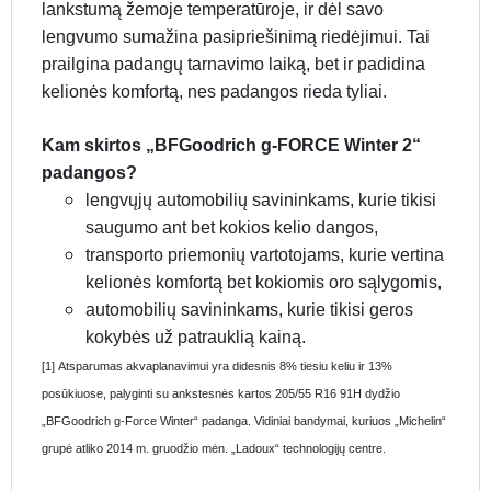
lankstumą žemoje temperatūroje, ir dėl savo
lengvumo sumažina pasipriešinimą riedėjimui. Tai
prailgina padangų tarnavimo laiką, bet ir padidina
kelionės komfortą, nes padangos rieda tyliai.
Kam skirtos „BFGoodrich g-FORCE Winter 2“
padangos?
lengvųjų automobilių savininkams, kurie tikisi
saugumo ant bet kokios kelio dangos,
transporto priemonių vartotojams, kurie vertina
kelionės komfortą bet kokiomis oro sąlygomis,
automobilių savininkams, kurie tikisi geros
kokybės už patrauklią kainą.
[1] Atsparumas akvaplanavimui yra didesnis 8% tiesiu keliu ir 13%
posūkiuose, palyginti su ankstesnės kartos 205/55 R16 91H dydžio
„BFGoodrich g-Force Winter“ padanga. Vidiniai bandymai, kuriuos „Michelin“
grupė atliko 2014 m. gruodžio mėn. „Ladoux“ technologijų centre.