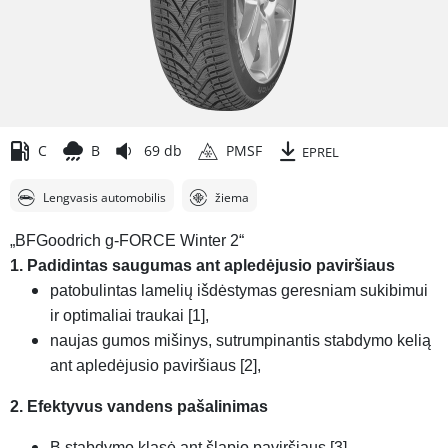
C
B
69 db
PMSF
EPREL
Lengvasis automobilis
žiema
„BFGoodrich g-FORCE Winter 2“
1. Padidintas saugumas ant apledėjusio paviršiaus
patobulintas lamelių išdėstymas geresniam sukibimui
ir optimaliai traukai [1],
naujas gumos mišinys, sutrumpinantis stabdymo kelią
ant apledėjusio paviršiaus [2],
2. Efektyvus vandens pašalinimas
B stabdymo klasė ant šlapio paviršiaus [3],