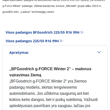
g-Force Winter“ padanga. Vidiniai bandymai, kuriuos „Michelin“ grupė atliko 2014 m.
gruodžio mėn. „Ladoux“ technologijų centre.
Visos padangos BFGoodrich 225/55 R16 99H
Visos padangos‎ 225/55 R16 99H
Aprašymas
„BFGoodrich g-FORCE Winter 2“ – malonus
vairavimas žiemą
„BFGoodrich g-FORCE Winter 2“ yra žiemos
padangų modelis, skirtas lengviesiems
automobiliams. Jos užtikrina saugumą ant bet
kokios kelio dangos, bet ir puikų sukibimą. Važiuoti
apledėjusiais paviršiais yra saugiau, tačiau jos