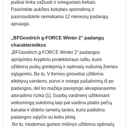
puikiai tinka važiuoti ir snieguotais keliais.
Pasirinkite aukštos kokybės sprendimą ir
pasinaudokite nemokama 12 mėnesių padangų
apsauga.
„BFGoodrich g-FORCE Winter 2“ padangų
charakteristikos
„BFGoodrich g-FORCE Winter 2“ padangos
aprūpintos kryptiniu protektoriaus raštu, kuris
užtikrina puikų greitėjimą ir optimalų našumą žiemos
sąlygomis. Be to, V formos grioveliai užtikrina
efektyvų vandens, purvo ir sniego pašalinimą iš po
padangos, dėl ko mažėja pavojingo akvaplanavimo
atsiradimo rizika [1]. Svarbų vaidmenį užtikrinant
veiksmingą sukibimą taip pat vaidina platūs pečių
kanalai ir didelis lamelių tankis, kuris padidina
padangos sąlyčio su keliu plotą.
Be to, modernus gumos mišinys užtikrina optimalų