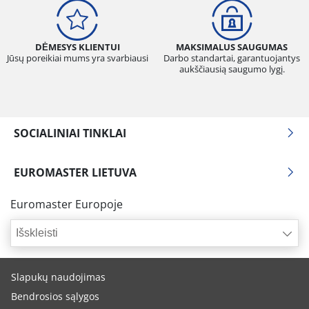
DĖMESYS KLIENTUI
MAKSIMALUS SAUGUMAS
Jūsų poreikiai mums yra svarbiausi
Darbo standartai, garantuojantys
aukščiausią saugumo lygį.
SOCIALINIAI TINKLAI
EUROMASTER LIETUVA
Euromaster Europoje
Išskleisti
Slapukų naudojimas
Bendrosios sąlygos