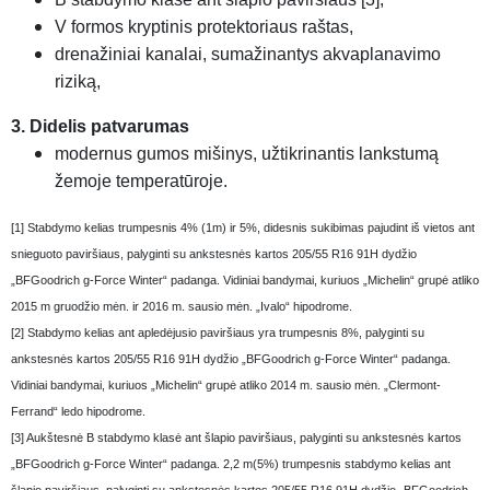
V formos kryptinis protektoriaus raštas,
drenažiniai kanalai, sumažinantys akvaplanavimo
riziką,
3. Didelis patvarumas
modernus gumos mišinys, užtikrinantis lankstumą
žemoje temperatūroje.
[1] Stabdymo kelias trumpesnis 4% (1m) ir 5%, didesnis sukibimas pajudint iš vietos ant
snieguoto paviršiaus, palyginti su ankstesnės kartos 205/55 R16 91H dydžio
„BFGoodrich g-Force Winter“ padanga. Vidiniai bandymai, kuriuos „Michelin“ grupė atliko
2015 m gruodžio mėn. ir 2016 m. sausio mėn. „Ivalo“ hipodrome.
[2] Stabdymo kelias ant apledėjusio paviršiaus yra trumpesnis 8%, palyginti su
ankstesnės kartos 205/55 R16 91H dydžio „BFGoodrich g-Force Winter“ padanga.
Vidiniai bandymai, kuriuos „Michelin“ grupė atliko 2014 m. sausio mėn. „Clermont-
Ferrand“ ledo hipodrome.
[3] Aukštesnė B stabdymo klasė ant šlapio paviršiaus, palyginti su ankstesnės kartos
„BFGoodrich g-Force Winter“ padanga. 2,2 m(5%) trumpesnis stabdymo kelias ant
šlapio paviršiaus, palyginti su ankstesnės kartos 205/55 R16 91H dydžio „BFGoodrich