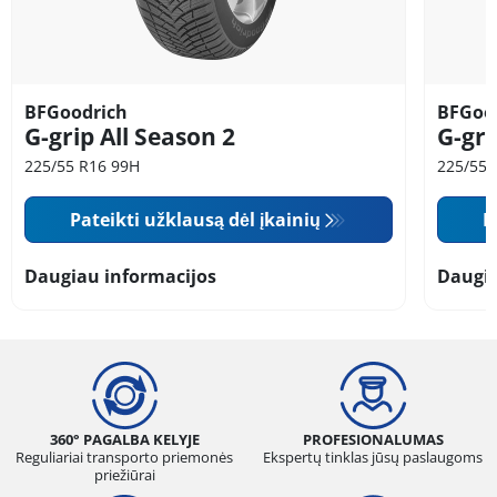
BFGoodrich
BFGoo
G-grip All Season 2
G-gri
225/55 R16 99H
225/55 
Pateikti užklausą dėl įkainių
P
Daugiau informacijos
Daugia
360° PAGALBA KELYJE
PROFESIONALUMAS
Reguliariai transporto priemonės
Ekspertų tinklas jūsų paslaugoms
priežiūrai