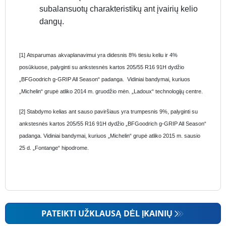
subalansuotų charakteristikų ant įvairių kelio
dangų.
[1] Atsparumas akvaplanavimui yra didesnis 8% tiesiu keliu ir 4%
posūkiuose, palyginti su ankstesnės kartos 205/55 R16 91H dydžio
„BFGoodrich g-GRIP All Season“ padanga. Vidiniai bandymai, kuriuos
„Michelin“ grupė atliko 2014 m. gruodžio mėn. „Ladoux“ technologijų centre.
[2] Stabdymo kelias ant sauso paviršiaus yra trumpesnis 9%, palyginti su
ankstesnės kartos 205/55 R16 91H dydžio „BFGoodrich g-GRIP All Season“
padanga. Vidiniai bandymai, kuriuos „Michelin“ grupė atliko 2015 m. sausio
25 d. „Fontange“ hipodrome.
PATEIKTI UŽKLAUSĄ DĖL ĮKAINIŲ