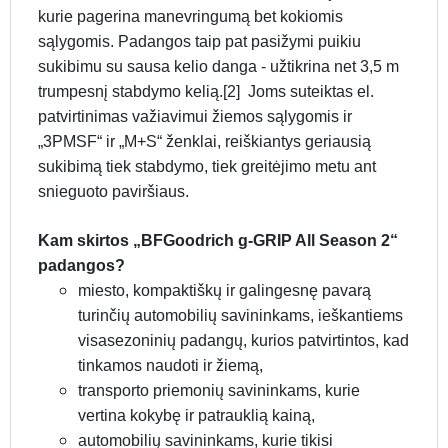
kurie pagerina manevringumą bet kokiomis
sąlygomis. Padangos taip pat pasižymi puikiu
sukibimu su sausa kelio danga - užtikrina net 3,5 m
trumpesnį stabdymo kelią.[2] Joms suteiktas el.
patvirtinimas važiavimui žiemos sąlygomis ir
„3PMSF“ ir „M+S“ ženklai, reiškiantys geriausią
sukibimą tiek stabdymo, tiek greitėjimo metu ant
snieguoto paviršiaus.
Kam skirtos „BFGoodrich g-GRIP All Season 2“
padangos?
miesto, kompaktiškų ir galingesnę pavarą
turinčių automobilių savininkams, ieškantiems
visasezoninių padangų, kurios patvirtintos, kad
tinkamos naudoti ir žiemą,
transporto priemonių savininkams, kurie
vertina kokybę ir patrauklią kainą,
automobilių savininkams, kurie tikisi