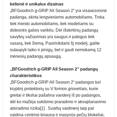
kelionė ir unikalus dizainas
„BFGoodrich g-GRIP All Season 2“ yra visasezoninė
padanga, skirta lengviesiems automobiliams. Tinka
tiek miesto automobiliams, tiek modeliams su
didesnės galios varikliu. Dėl išskirtinių padangų
savybių važiavimas yra saugus ir patogus tiek
vasarą, tiek žiemą. Pasirinkdami šį modelį, galite
sutaupyti laiko ir pinigų, bet ir gauti nemokamą 12
mėnesių padangų apsaugą.
„BFGoodrich g-GRIP All Season 2“ padangų
charakteristikos
„BFGoodrich g-GRIP All Season 2“ padangos turi
kryptinį protektorių su V formos grioveliais, kurie
greitai ir tiksliai pašalina vandenį iš po padangos,
dėl ko mažėja sukibimo praradimo ir akvaplanavimo
atsiradimo rizika[1] . Svarbų vaidmenį taip pat
vaidina centrinė briauna ir masyvūs pečių blokeliai,