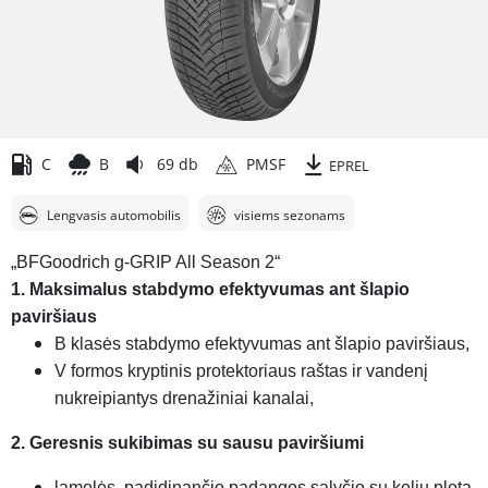
C
B
69 db
PMSF
EPREL
Lengvasis automobilis
visiems sezonams
„BFGoodrich g-GRIP All Season 2“
1. Maksimalus stabdymo efektyvumas ant šlapio
paviršiaus
B klasės stabdymo efektyvumas ant šlapio paviršiaus,
V formos kryptinis protektoriaus raštas ir vandenį
nukreipiantys drenažiniai kanalai,
2. Geresnis sukibimas su sausu paviršiumi
lamelės, padidinančio padangos sąlyčio su keliu plotą,